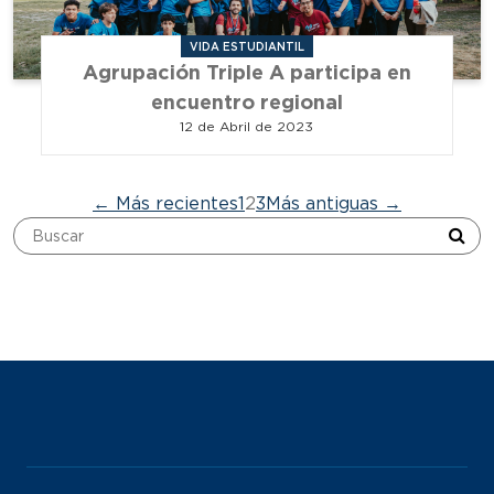
VIDA ESTUDIANTIL
Agrupación Triple A participa en
encuentro regional
12 de Abril de 2023
Paginación
←
Más recientes
1
2
3
Más antiguas
→
de
entradas