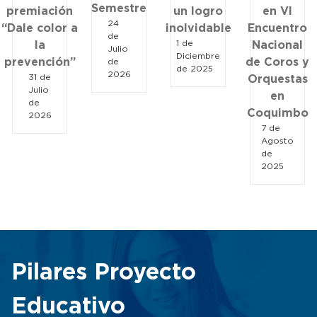
Semestre
premiación
un logro
en VI
24
“Dale color a
inolvidable
Encuentro
de
1 de
la
Nacional
Julio
Diciembre
prevención”
de Coros y
de
de 2025
2026
31 de
Orquestas
Julio
en
de
Coquimbo
2026
7 de
Agosto
de
2025
Pilares Proyecto
Educativo