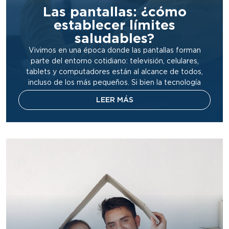
Las pantallas: ¿cómo
establecer límites
saludables?
Vivimos en una época donde las pantallas forman
parte del entorno cotidiano: televisión, celulares,
tablets y computadores están al alcance de todos,
incluso de los más pequeños. Si bien la tecnología
puede ser una herramienta educativa valiosa, también
LEER MÁS
puede convertirse en un obstáculo para el desarrollo
integral de los niños cuando se usa sin límites […]