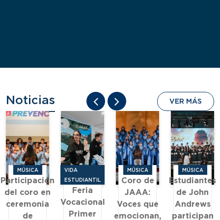
Noticias
VER MÁS
MÚSICA
VIDA
MÚSICA
MÚSICA
Participación
Coro de
Estudiantes
ESTUDIANTIL
Feria
del coro en
JAAA:
de John
Vocacional
ceremonia
Voces que
Andrews
Primer
de
emocionan,
participan