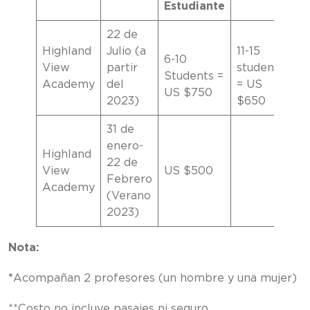
Estudiante
22 de
16
Highland
Julio (a
11-15
6-10
st
View
partir
students
Students =
= 
Academy
del
= US
US $750
$
2023)
$650
31 de
enero-
Highland
22 de
View
US $500
Febrero
Academy
(Verano
2023)
Nota:
*
Acompañan 2 profesores (un hombre y una mujer)
**Costo no incluye pasajes ni seguro.