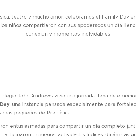
sica, teatro y mucho amor, celebramos el Family Day en
los niños compartieron con sus apoderados un día llen
conexión y momentos inolvidables
l colegio John Andrews vivió una jornada llena de emoció
 Day
, una instancia pensada especialmente para fortalec
s más pequeños de Prebásica.
aron entusiasmadas para compartir un día completo junto
a, participaron en juegos, actividades lúdicas, dinámica