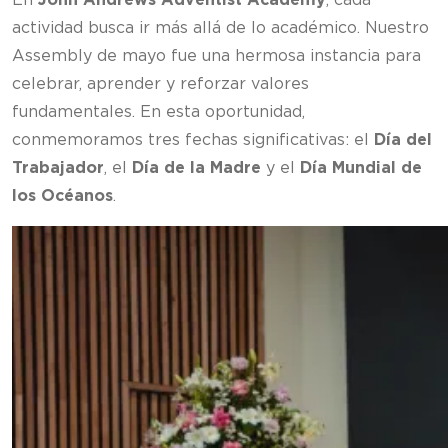
actividad busca ir más allá de lo académico. Nuestro
Assembly de mayo fue una hermosa instancia para
celebrar, aprender y reforzar valores
fundamentales. En esta oportunidad,
conmemoramos tres fechas significativas: el
Día del
Trabajador
, el
Día de la Madre
y el
Día Mundial de
los Océanos
.